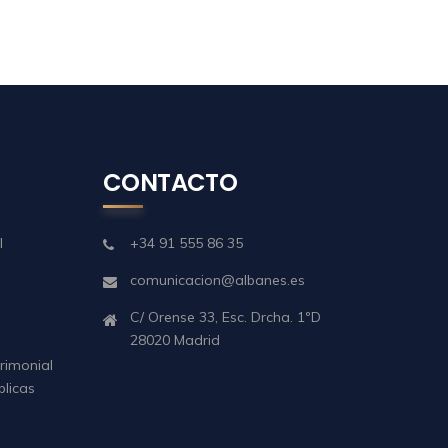
CONTACTO
l
+34 91 555 86 35
comunicacion@albanes.es
C/ Orense 33, Esc. Drcha. 1ºD
28020 Madrid
rimonial
blicas