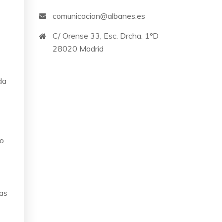
comunicacion@albanes.es
C/ Orense 33, Esc. Drcha. 1ºD
28020 Madrid
da
ro
tas